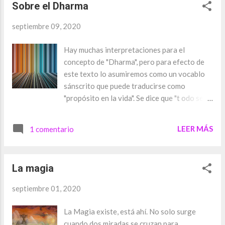
sensación de nostalgia y la sustituyo con la
Sobre el Dharma
una temporalidad inventada y extraordinaria
ocu...
en la que todo es posible, como lo era en la
septiembre 09, 2020
tierra media. Sin embargo, se me hace
interesantísimo estudiar la geografía de ese
Hay muchas interpretaciones para el
mundo que se superpone al nuestro,
concepto de "Dharma", pero para efecto de
permitiéndose vivir de encantamientos y
este texto lo asumiremos como un vocablo
superar todo tipo de maldiciones. En mi
sánscrito que puede traducirse como
mente, los cuentos se viven en un territorio
"propósito en la vida". Se dice que "t odo ser
de abundantes tonos verdes y tornasoles y
humano tiene un dharma, un deber supremo
hay espacio para colores que el iris de los
cuando ejecuta sus actos, y es el utilizar la
LEER MÁS
seres humanos no es capaz de decantar. El
1 comentario
acción para realizarse interiormente. El
orbe que las hadas han prestado como
dharma más alto del ser humano es el
escenario de nuestros miedos y audacias
conocimiento de sí mismo". Conocerse es
infantiles, se parece mucho a una planicie
La magia
haberse elegido, o por lo menos eso me dio
infinita s...
por pensar gracias a una de mis mejores
septiembre 01, 2020
amigas, quien a través de su manera de
entender el mundo me explicaba las
La Magia existe, está ahí. No solo surge
conexiones que piensa tenemos la una con la
cuando dos miradas se cruzan para