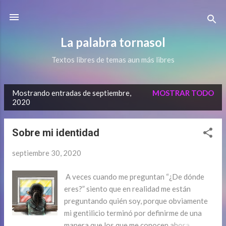
Ir al contenido principal
La palabra tornasol
Textos libres de temas aun más libres
Mostrando entradas de septiembre,
MOSTRAR TODO
E
2020
n
t
Sobre mi identidad
r
a
septiembre 30, 2020
d
A veces cuando me preguntan “¿De dónde
a
eres?” siento que en realidad me están
s
preguntando quién soy, porque obviamente
mi gentilicio terminó por definirme de una
manera que los que me conocen ahora