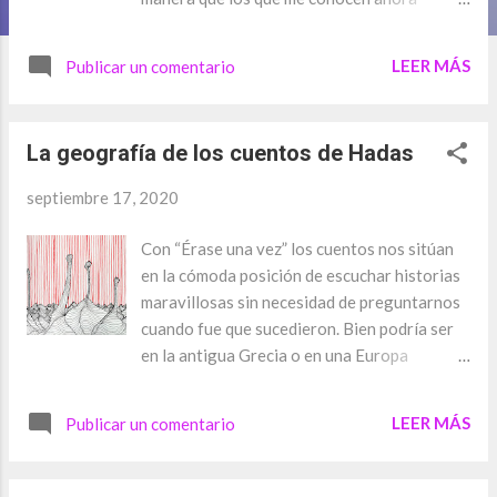
perciben como ajena. Haber nacido en el
trópico, crecido cerca del Mar Caribe y
LEER MÁS
Publicar un comentario
mirando juntos al Caroní y al Orinoco, y
convertirme en adulta mirando al Ávila,
edificaron a la persona que fui y que al cabo
La geografía de los cuentos de Hadas
de un tiempo tuvo que tomar la decisión de
emigrar, para convertirse en esta especie de
septiembre 17, 2020
alien que pocos reconocen. No es que todo
eso me haya dotado de ritmo o de lo que
Con “Érase una vez” los cuentos nos sitúan
puede considerarse como sabor venezolano,
en la cómoda posición de escuchar historias
porque honestamente carezco de esas cosas,
maravillosas sin necesidad de preguntarnos
pero lo cierto es que, aunque una
cuando fue que sucedieron. Bien podría ser
nacionalidad no te define, la geografía
en la antigua Grecia o en una Europa
aleatoria donde vine a hacerme de una vida
Medieval, pero lo verdaderamente
dejó profundos surcos en mi pensamiento y
importante es lo que en ellos acontece. De
LEER MÁS
condicionaron mi manera de ver al mundo y
Publicar un comentario
esta forma aceptamos de una manera
representar mi papel en él. La mayoría del
bastante natural que dragones, elfos, magos,
tiempo bloqueo casi inconscientemente la
gigantes, princesas y hadas, coexistan en