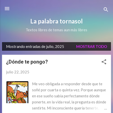
Ir al contenido principal
La palabra tornasol
Textos libres de temas aun más libres
Mostrando entradas de julio, 2025
MOSTRAR TODO
E
n
¿Dónde te pongo?
t
r
julio 22, 2025
a
d
Me veo obligada a responder desde que te
soñé por cuarta o quinta vez. Porque aunque
a
en ese sueño sabía perfectamente dónde
s
ponerte, en la vida real, la pregunta es dónde
sentirte. Mi inconsciente quería tenerte,