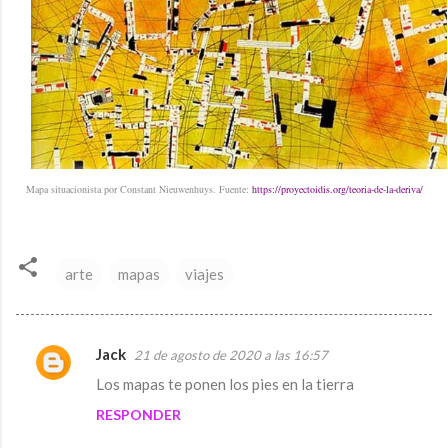
Mapa situacionista por Constant Nieuwenhuys. Fuente:
https://proyectoidis.org/teoria-de-la-deriva/
arte
mapas
viajes
Jack
21 de agosto de 2020 a las 16:57
C
Los mapas te ponen los pies en la tierra
o
RESPONDER
m