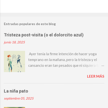
P
u
b
Entradas populares de este blog
l
i
c
Tristeza post-visita (o el dolorcito azul)
a
r
junio 18, 2025
u
n
Ayer tenía la firme intención de hacer yoga
c
o
temprano en la mañana, pero la tristeza y el
m
cansancio eran tan pesados que ni siquiera tuve
e
la fuerza de inventarme excusas. Mi mente, que
n
t
LEER MÁS
parecía haber dormido menos que mi cuerpo, se
a
despertó alborotada y sensible. Tuve que hacer
r
un esfuerzo somnoliento para que no se me
i
La niña pato
o
notara y no tener que explicar algo a lo que ni
septiembre 05, 2025
yo sabía darle forma. Después entendí que
posiblemente era el PMS, pero sé que la culpa