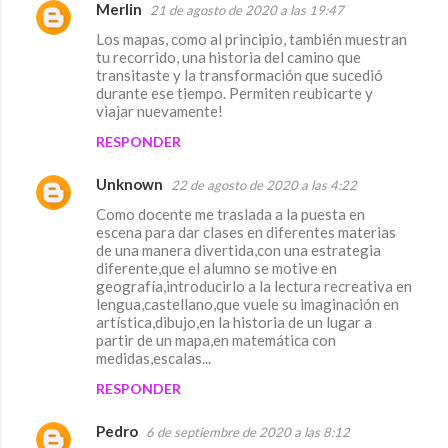
e
Merlin
21 de agosto de 2020 a las 19:47
n
Los mapas, como al principio, también muestran
t
tu recorrido, una historia del camino que
transitaste y la transformación que sucedió
a
durante ese tiempo. Permiten reubicarte y
viajar nuevamente!
r
i
RESPONDER
o
Unknown
22 de agosto de 2020 a las 4:22
s
Como docente me traslada a la puesta en
escena para dar clases en diferentes materias
de una manera divertida,con una estrategia
diferente,que el alumno se motive en
geografía,introducirlo a la lectura recreativa en
lengua,castellano,que vuele su imaginación en
artística,dibujo,en la historia de un lugar a
partir de un mapa,en matemática con
medidas,escalas...
RESPONDER
Pedro
6 de septiembre de 2020 a las 8:12